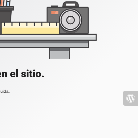
 el sitio.
uida.