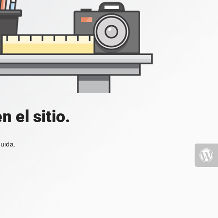
 el sitio.
uida.