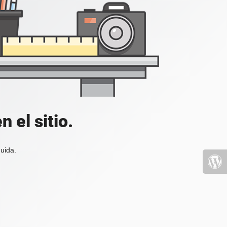
 el sitio.
uida.